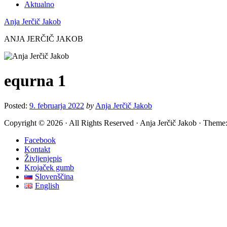
Aktualno
Anja Jerčič Jakob
ANJA JERČIČ JAKOB
equrna 1
Posted:
9. februarja 2022
by
Anja Jerčič Jakob
Copyright © 2026 · All Rights Reserved · Anja Jerčič Jakob · Theme:
Facebook
Kontakt
Življenjepis
Krojaček gumb
Slovenščina
English