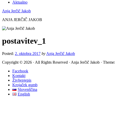
Aktualno
Anja Jerčič Jakob
ANJA JERČIČ JAKOB
postavitev_1
Posted:
2. oktobra 2017
by
Anja Jerčič Jakob
Copyright © 2026 · All Rights Reserved · Anja Jerčič Jakob · Theme:
Facebook
Kontakt
Življenjepis
Krojaček gumb
Slovenščina
English