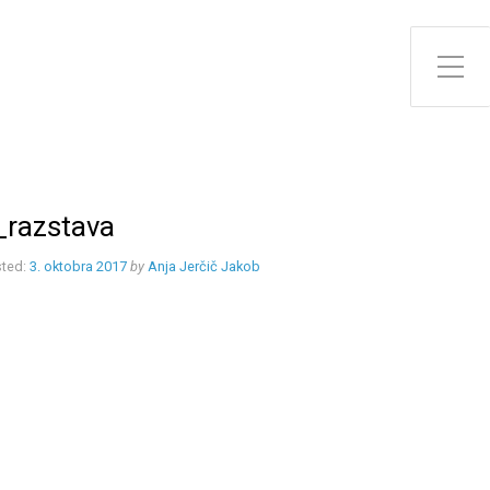
Toggle Side Menu
_razstava
ted:
3. oktobra 2017
by
Anja Jerčič Jakob