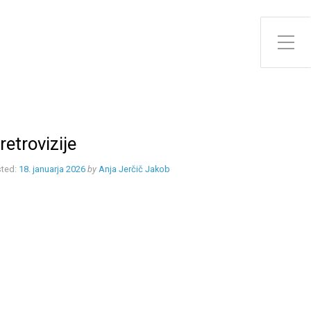
Toggle Side Menu
retrovizije
ted:
18. januarja 2026
by
Anja Jerčič Jakob